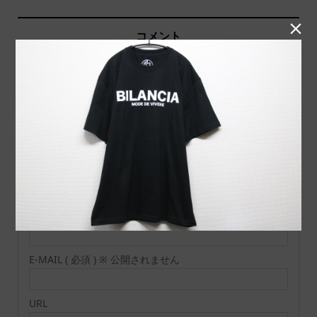

コメント
トラックバックは利用でき
コメント ( 0 )
ません。
この記事へのコメントはありません。
名前 ( 必須 )
E-MAIL ( 必須 ) ※ 公開されません
URL