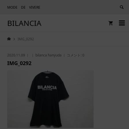
MODE DE VIVERE
BILANCIA


IMG_0292
2020.11.09
bilanca hanyuda
コメント:
0
IMG_0292