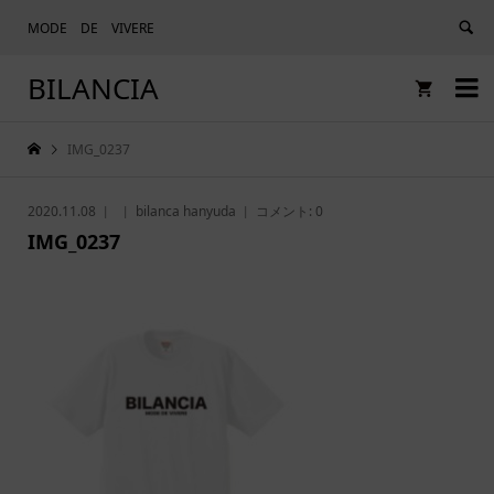
MODE DE VIVERE
BILANCIA


IMG_0237
2020.11.08
bilanca hanyuda
コメント:
0
IMG_0237