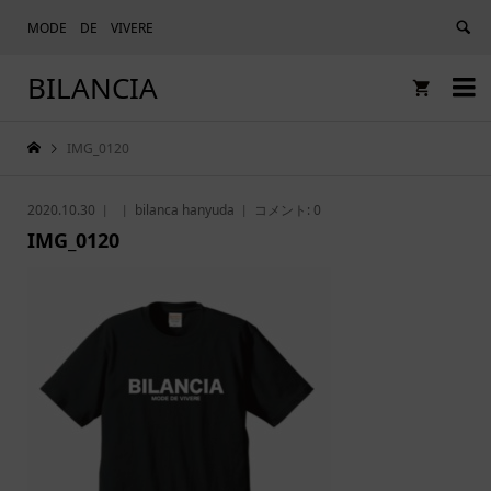
MODE DE VIVERE
BILANCIA


IMG_0120
2020.10.30
bilanca hanyuda
コメント:
0
IMG_0120