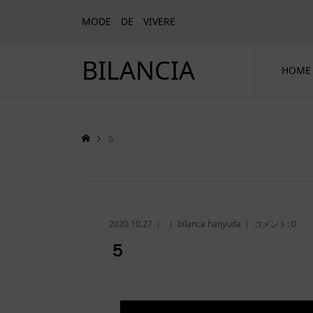
MODE DE VIVERE
BILANCIA
HOME
５
2020.10.27
bilanca hanyuda
コメント:
0
５